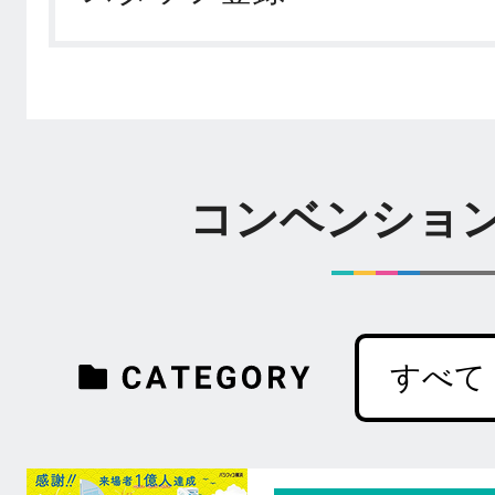
コンベンショ
すべて
国際会
学術集
その他