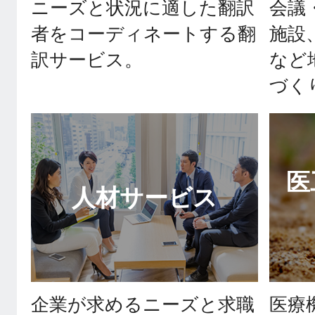
ニーズと状況に適した翻訳
会議
者をコーディネートする翻
施設
訳サービス。
など
づく
医
人材サービス
企業が求めるニーズと求職
医療