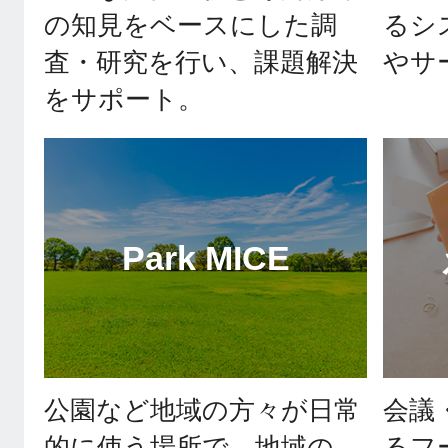
の知見をベースにした調
るシ
査・研究を行い、課題解決
やサ
をサポート。
Park MICE
公園など地域の⽅々が⽇常
会議
的に使う場所で、地域の
るフ