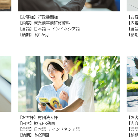
【お客様】行政機関様
【お
【内容】就業前事前研修資料
【内
【言語】日本語 → インドネシア語
【言語
【納期】 約1か月
【納期
【お客様】財団法人様
【お
【内容】観光PR動画
【内
【言語】日本語 → インドネシア語
【言語
【納期】 約2週間
【納期