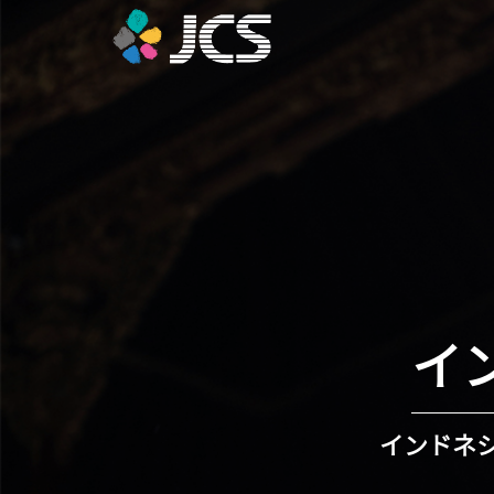
イ
インドネシ