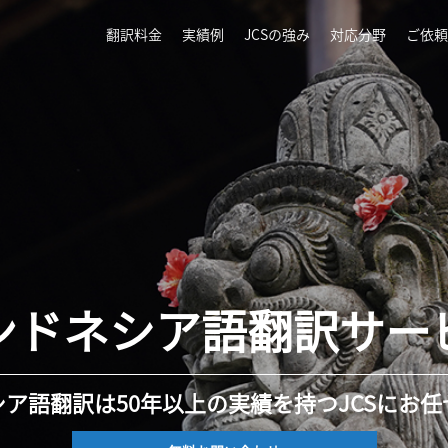
翻訳料金
実績例
JCSの強み
対応分野
ご依頼
ンドネシア語翻訳サー
ア語翻訳は50年以上の実績を持つJCSにお