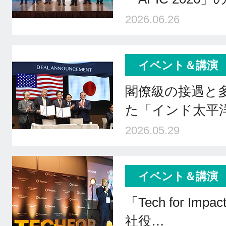
2026.06.26
イベント＆講演
閣僚級の接遇と
た「インド太平
2026.05.29
イベント＆講演
「Tech for Impa
社役…