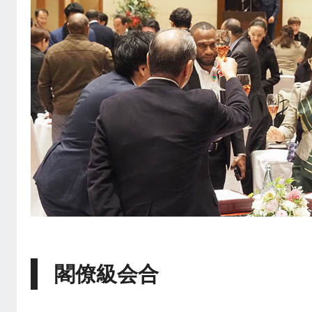
閣僚級会合