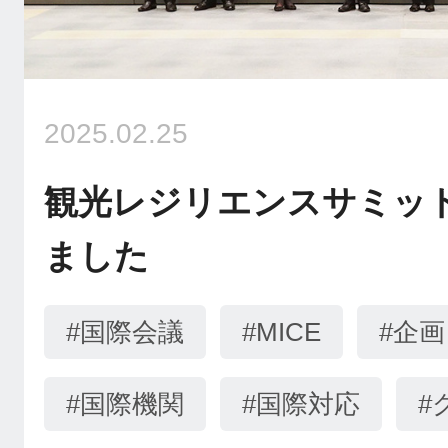
2025.02.25
観光レジリエンスサミッ
ました
#国際会議
#MICE
#企
#国際機関
#国際対応
#