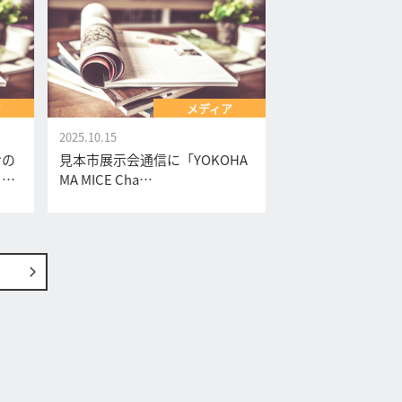
ア
メディア
2025.10.15
おの
見本市展示会通信に「YOKOHA
ヒ…
MA MICE Cha…