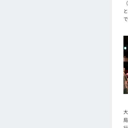
（
と
で
大
局
行