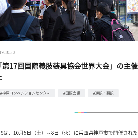
19.10.30
「第17回国際義肢装具協会世界大会」の主
た
#神戸コンベンションセンタ－
#国際会議
#通訳・翻訳
CSは、10月5日（土）～8日（火）に兵庫県神戸市で開催され