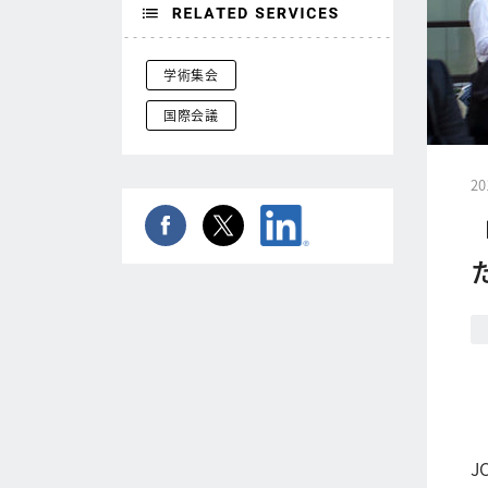
学術集会
国際会議
20
J