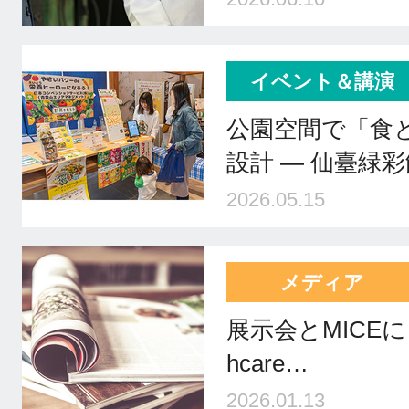
イベント＆講演
公園空間で「食
設計 ― 仙臺緑
2026.05.15
メディア
展示会とMICEに「Fu
hcare…
2026.01.13