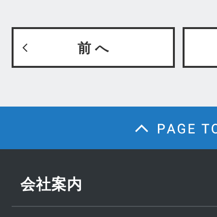
前 へ
会社案内